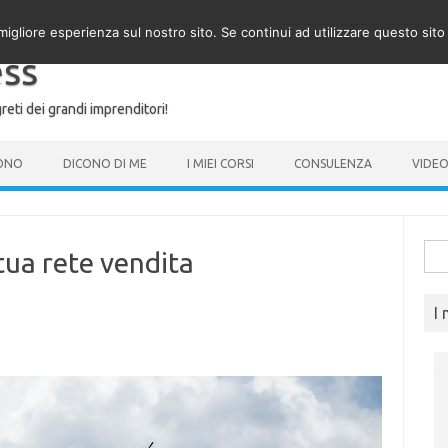
migliore esperienza sul nostro sito. Se continui ad utilizzare questo sit
ess
reti dei grandi imprenditori!
SONO
DICONO DI ME
I MIEI CORSI
CONSULENZA
VIDE
Rice
tua rete vendita
per:
I 