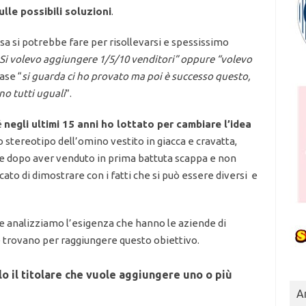
ulle possibili soluzioni
.
osa si potrebbe fare per risollevarsi e spessissimo
Si volevo aggiungere 1/5/10 venditori” oppure “volevo
rase “
si guarda ci ho provato ma poi è successo questo,
no tutti uguali
”.
é
negli ultimi 15 anni ho lottato per cambiare l’idea
o stereotipo dell’omino vestito in giacca e cravatta,
he dopo aver venduto in prima battuta scappa e non
ato di dimostrare con i fatti che si può essere diversi e
e analizziamo l’esigenza che hanno le aziende di
e trovano per raggiungere questo obiettivo.
o il titolare che vuole aggiungere uno o più
Ar