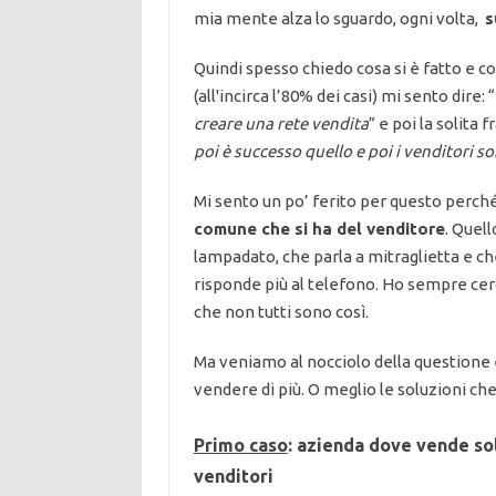
mia mente alza lo sguardo, ogni volta,
s
Quindi spesso chiedo cosa si è fatto e c
(all'incirca l’80% dei casi) mi sento dire: “
creare una rete vendita
” e poi la solita f
poi è successo quello e poi i venditori so
Mi sento un po’ ferito per questo perch
comune che si ha del venditore
. Quell
lampadato, che parla a mitraglietta e c
risponde più al telefono. Ho sempre cerc
che non tutti sono così.
Ma veniamo al nocciolo della questione 
vendere di più. O meglio le soluzioni ch
Primo caso
: azienda dove vende sol
venditori