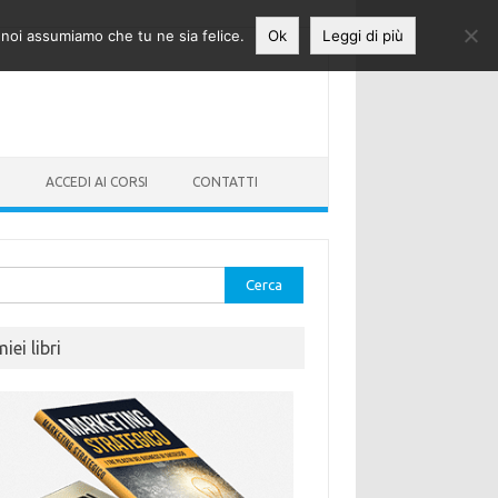
o noi assumiamo che tu ne sia felice.
Ok
Leggi di più
O
ACCEDI AI CORSI
CONTATTI
rca
miei libri