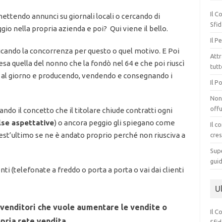
Il C
endo annunci su giornali locali o cercando di
Sfid
gio nella propria azienda e poi? Qui viene il bello.
Il P
iticando la concorrenza per questo o quel motivo. E Poi
Attr
sa quella del nonno che la fondò nel 64 e che poi riuscì
tut
re al giorno e producendo, vendendo e consegnando i
Il P
Non 
offu
ndo il concetto che il titolare chiude contratti ogni
lse aspettative
) o ancora peggio gli spiegano come
Il c
st’ultimo se ne è andato proprio perché non riusciva a
cres
Supe
guid
ti (telefonate a freddo o porta a porta o vai dai clienti
Ul
 venditori che vuole aumentare le vendite o
Il C
pria rete vendita