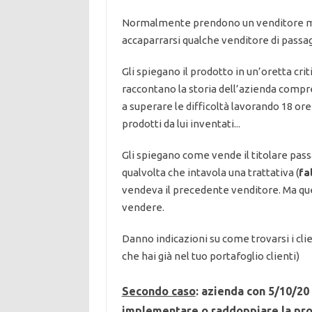
Normalmente prendono un venditore mett
accaparrarsi qualche venditore di passag
Gli spiegano il prodotto in un’oretta cr
raccontano la storia dell’azienda compre
a superare le difficoltà lavorando 18 o
prodotti da lui inventati...
Gli spiegano come vende il titolare passa
qualvolta che intavola una trattativa (
fa
vendeva il precedente venditore. Ma que
vendere.
Danno indicazioni su come trovarsi i clien
che hai già nel tuo portafoglio clienti)
Secondo caso
: azienda con 5/10/20
implementare o raddoppiare la pro