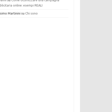
vanni
su
Come ottimizzare una campagna
licitaria online: esempi REALI
simo Martinini
su
Chi sono