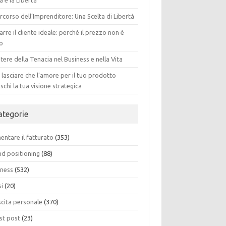
a e la Libertà
ercorso dell’Imprenditore: Una Scelta di Libertà
arre il cliente ideale: perché il prezzo non è
to
otere della Tenacia nel Business e nella Vita
lasciare che l’amore per il tuo prodotto
schi la tua visione strategica
ategorie
ntare il fatturato
(353)
nd positioning
(88)
iness
(532)
si
(20)
scita personale
(370)
st post
(23)