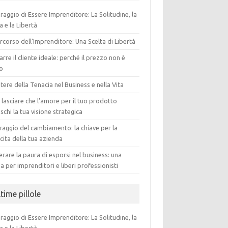
oraggio di Essere Imprenditore: La Solitudine, la
a e la Libertà
ercorso dell’Imprenditore: Una Scelta di Libertà
arre il cliente ideale: perché il prezzo non è
to
otere della Tenacia nel Business e nella Vita
lasciare che l’amore per il tuo prodotto
schi la tua visione strategica
oraggio del cambiamento: la chiave per la
cita della tua azienda
rare la paura di esporsi nel business: una
a per imprenditori e liberi professionisti
time pillole
oraggio di Essere Imprenditore: La Solitudine, la