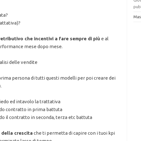
Gio
pubb
ata?
Mas
rattativa)?
etributivo che incentivi a fare sempre di più
e al
performance mese dopo mese.
alisi delle vendite
prima persona di tutti questi modelli per poi creare dei
.
iedo ed intavolo la trattativa
udo contratto in prima battuta
do il contratto in seconda, terza etc battuta
della crescita
che ti permetta di capire con i tuoi kpi
terminato lasso di tempo