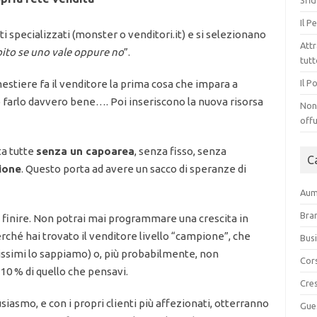
Sfid
Il P
specializzati (monster o venditori.it) e si selezionano
Attr
ito se uno vale oppure no
”.
tut
tiere fa il venditore la prima cosa che impara a
Il P
 farlo davvero bene…. Poi inseriscono la nuova risorsa
Non 
offu
ta tutte
senza un capoarea
, senza fisso, senza
C
ione
. Questo porta ad avere un sacco di speranze di
Aume
Bra
 finire. Non potrai mai programmare una crescita in
hé hai trovato il venditore livello “campione”, che
Bus
issimi lo sappiamo) o, più probabilmente, non
Cor
 10 % di quello che pensavi.
Cre
usiasmo, e con i propri clienti più affezionati, otterranno
Gue