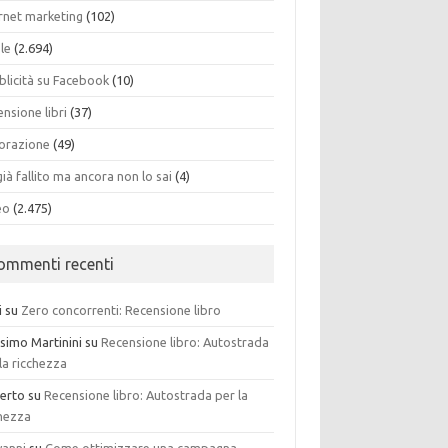
ernet marketing
(102)
ole
(2.694)
blicità su Facebook
(10)
nsione libri
(37)
torazione
(49)
già fallito ma ancora non lo sai
(4)
eo
(2.475)
ommenti recenti
i
su
Zero concorrenti: Recensione libro
simo Martinini
su
Recensione libro: Autostrada
la ricchezza
erto
su
Recensione libro: Autostrada per la
chezza