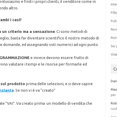
entusiasmo e finiti i propri clienti, il venditore come in
Int
endo altro.
Pill
ambi i casi?
Pub
Rece
 un criterio ma a sensazione
. Ci sono metodi di
eglio, basta far diventare scientifico il nostro metodo di
Ris
 le domande, ed assegnando voti numerici ad ogni punto
Sei 
Vid
OGRAMMAZIONE
e invece devono essere frutto di
vono valutare i tempi e le risorse per formarle ed
C
Dan
 sul prodotto
prima delle selezioni, e si deve capire
Mas
nziante
. Se non vi è va “creato”
per 
le "VAI". Va creato prima un modello di vendita che
Rob
ric