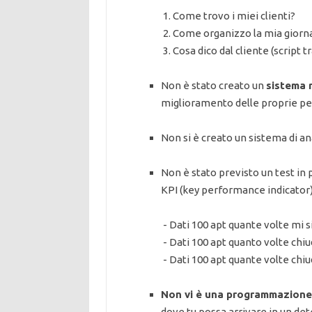
1. Come trovo i miei clienti?
2. Come organizzo la mia giorn
3. Cosa dico dal cliente (script t
Non è stato creato un
sistema r
miglioramento delle proprie 
Non si è creato un sistema di an
Non è stato previsto un test in 
KPI (key performance indicator)
- Dati 100 apt quante volte mi s
- Dati 100 apt quanto volte chi
- Dati 100 apt quante volte chiu
Non vi è una programmazione 
dove tu possa arrivare in un de