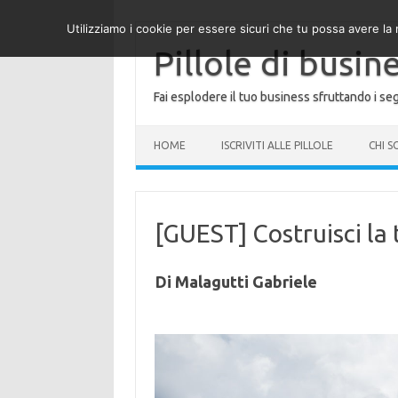
Utilizziamo i cookie per essere sicuri che tu possa avere la 
Pillole di busin
Fai esplodere il tuo business sfruttando i seg
HOME
ISCRIVITI ALLE PILLOLE
CHI 
[GUEST] Costruisci la 
Di Malagutti Gabriele