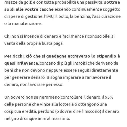
mazze da golf, è con tutta probabilità una passività:
sottrae
soldi alle vostre tasche
essendo continuamente soggetto
di spese di gestione: l'IMU, il bollo, la benzina, l’assicurazione
o la manutenzione.
Chi non si intende di denaro è facilmente riconoscibile: si
vanta della propria busta paga.
Per ricchi, ciò che si guadagna attraverso lo stipendio è
quasi irrilevante
, contano di più gli introiti che derivano da
beni che non devono neppure essere seguiti direttamente
per generare denaro. Bisogna imparare a far lavorare il
denaro, non lavorare per esso.
Un povero non sa nemmeno controllare il denaro. Il 95%
delle persone che vince alla lotteria o ottengono una
cospicua eredità, perdono (o dovrei dire finiscono) il denaro
nel giro di cinque anni al massimo.