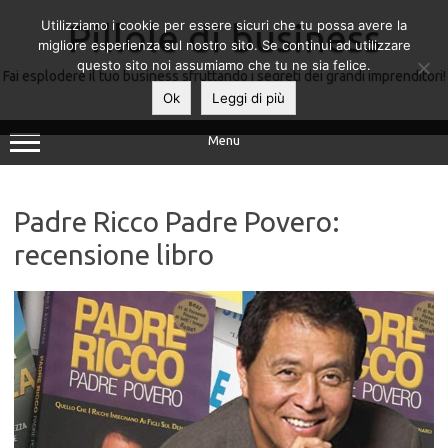
Utilizziamo i cookie per essere sicuri che tu possa avere la
Pillole di business
migliore esperienza sul nostro sito. Se continui ad utilizzare
questo sito noi assumiamo che tu ne sia felice.
Fai esplodere il tuo business sfruttando i segreti dei grandi imprenditori!
Ok
Leggi di più
Menu
Padre Ricco Padre Povero:
recensione libro