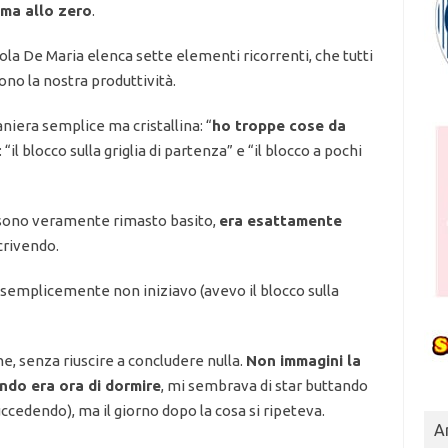
ima allo zero
.
cola De Maria elenca sette elementi ricorrenti, che tutti
ono la nostra produttività.
maniera semplice ma cristallina: “
ho troppe cose da
 “il blocco sulla griglia di partenza” e “il blocco a pochi
 sono veramente rimasto basito,
era esattamente
crivendo.
semplicemente non iniziavo (avevo il blocco sulla
e, senza riuscire a concludere nulla.
Non immagini la
ndo era ora di dormire
, mi sembrava di star buttando
uccedendo), ma il giorno dopo la cosa si ripeteva.
Ar