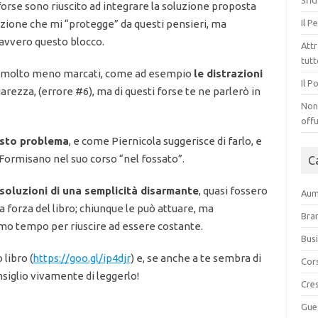
Sfid
rse sono riuscito ad integrare la soluzione proposta
Il P
azione che mi “protegge” da questi pensieri, ma
davvero questo blocco.
Attr
tut
se molto meno marcati, come ad esempio
le distrazioni
Il P
iarezza, (errore #6), ma di questi forse te ne parlerò in
Non 
offu
esto problema
, e come Piernicola suggerisce di farlo, e
Formisano nel suo corso “nel fossato”.
C
soluzioni di una semplicità disarmante
, quasi fossero
Aume
 forza del libro; chiunque le può attuare, ma
Bra
mo tempo per riuscire ad essere costante.
Bus
 libro (
https://goo.gl/ip4djr
) e, se anche a te sembra di
Cor
onsiglio vivamente di leggerlo!
Cre
Gue