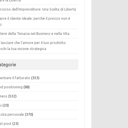
a e la Libertà
ercorso dell’Imprenditore: Una Scelta di Libertà
arre il cliente ideale: perché il prezzo non è
to
otere della Tenacia nel Business e nella Vita
lasciare che l’amore per il tuo prodotto
schi la tua visione strategica
ategorie
ntare il fatturato
(353)
nd positioning
(88)
iness
(532)
si
(20)
scita personale
(370)
st post
(23)