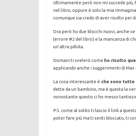
Ultimamente però non mi succede più, fo
nel libro, oppure è solo la mia immagin
comunque sia credo di aver risolto per 
Ora però ho due blocchi nuovi, anche 
(errore #2 del libro) e la mancanza di ch
un’altra pillola.
Domani ti svelerò come
ho risolto qu
applicando anche i suggerimenti di Max 
La cosa interessante è
che sono tutte 
dette da un bambino, ma è questa la vera
nonostante questo ci ho messo tantissi
P.S. come al solito ti lascio il link a questo
poter fare più ma ti senti bloccato, ti c