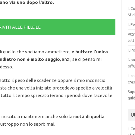
avano via uno dopo l’altro.
Il C
Sfid
Il P
RIVITI ALLE PILLOLE
Attr
tut
Il P
di quello che vogliamo ammettere,
e buttare l’unica
indietro non è molto saggio
, anzi, se ci penso mi
Non 
offu
desso.
Il c
 sotto il peso delle scadenze oppure il mio inconscio
cres
 sta che una volta iniziato procedevo spedito a velocità
Supe
i tutto il tempo sprecato (erano i periodi dove facevo le
guid
Ul
i riuscito a mantenere anche solo la
metà di quella
rtroppo non lo saprò mai.
Il C