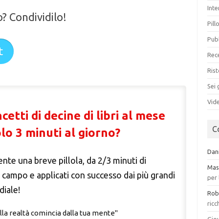
Int
o? Condividilo!
Pill
Pub
t
Rece
Ris
Sei 
Vid
etti di decine di libri al mese
C
lo 3 minuti al giorno?
Dan
nte una breve pillola, da 2/3 minuti di
Mas
ul campo e applicati con successo dai più grandi
per 
diale!
Rob
ric
la realtà comincia dalla tua mente"