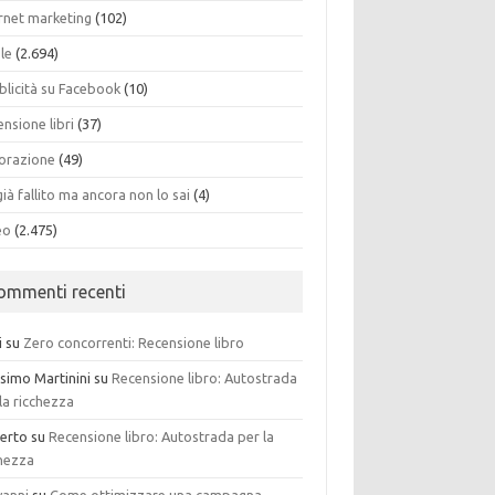
ernet marketing
(102)
ole
(2.694)
blicità su Facebook
(10)
nsione libri
(37)
torazione
(49)
già fallito ma ancora non lo sai
(4)
eo
(2.475)
ommenti recenti
i
su
Zero concorrenti: Recensione libro
simo Martinini
su
Recensione libro: Autostrada
la ricchezza
erto
su
Recensione libro: Autostrada per la
chezza