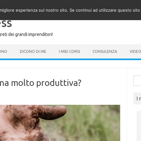
migliore esperienza sul nostro sito. Se continui ad utilizzare questo sit
ess
reti dei grandi imprenditori!
SONO
DICONO DI ME
I MIEI CORSI
CONSULENZA
VIDE
Rice
ona molto produttiva?
per:
I 