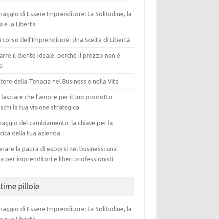
oraggio di Essere Imprenditore: La Solitudine, la
a e la Libertà
ercorso dell’Imprenditore: Una Scelta di Libertà
arre il cliente ideale: perché il prezzo non è
to
otere della Tenacia nel Business e nella Vita
lasciare che l’amore per il tuo prodotto
schi la tua visione strategica
oraggio del cambiamento: la chiave per la
cita della tua azienda
rare la paura di esporsi nel business: una
a per imprenditori e liberi professionisti
time pillole
oraggio di Essere Imprenditore: La Solitudine, la