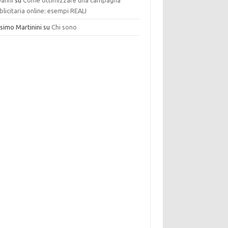
vanni
su
Come ottimizzare una campagna
licitaria online: esempi REALI
simo Martinini
su
Chi sono