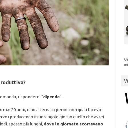
Cl
mi
V
produttiva?
 domanda, risponderei “
dipende
“.
mai 20 anni, e ho alternato periodi nei quali facevo
erzo) producendo in un singolo giorno quello che avrei
riodi, spesso più lunghi,
dove le giornate scorrevano