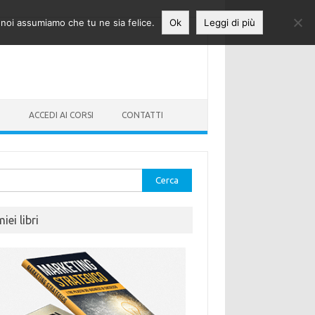
o noi assumiamo che tu ne sia felice.
Ok
Leggi di più
O
ACCEDI AI CORSI
CONTATTI
rca
miei libri