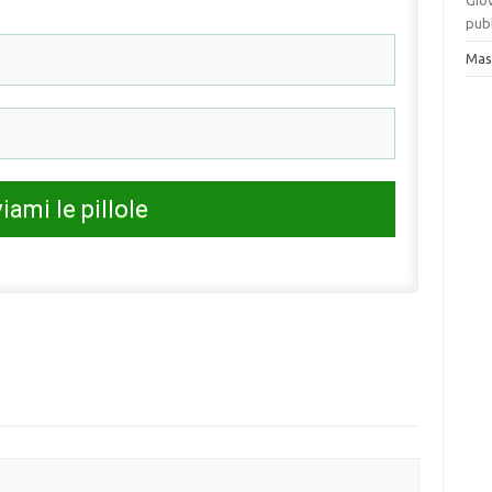
Gio
pubb
Mas
iami le pillole