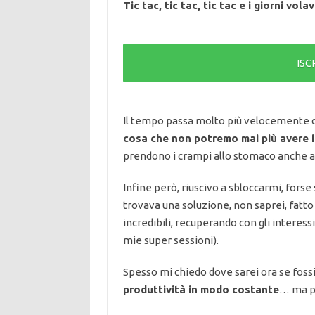
Tic tac, tic tac, tic tac e i giorni vol
ISC
Il tempo passa molto più velocemente 
cosa che non potremo mai più avere 
prendono i crampi allo stomaco anche a
Infine però, riuscivo a sbloccarmi, forse
trovava una soluzione, non saprei, fatto
incredibili, recuperando con gli interess
mie super sessioni).
Spesso mi chiedo dove sarei ora se foss
produttività in modo costante
… ma pu