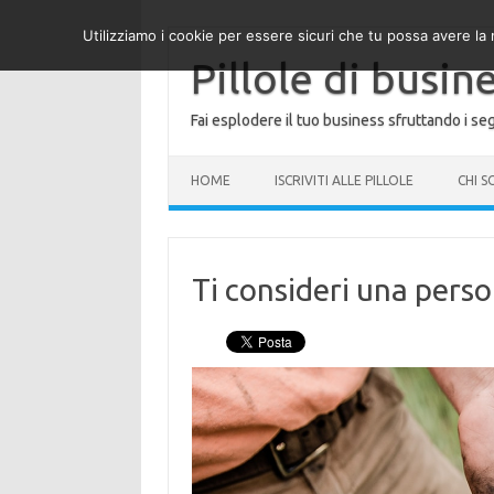
Utilizziamo i cookie per essere sicuri che tu possa avere la 
Pillole di busin
Fai esplodere il tuo business sfruttando i seg
HOME
ISCRIVITI ALLE PILLOLE
CHI 
Ti consideri una pers