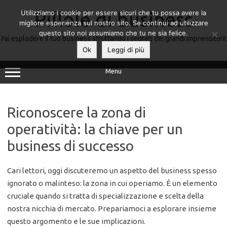
Utilizziamo i cookie per essere sicuri che tu possa avere la
Pillole di business
migliore esperienza sul nostro sito. Se continui ad utilizzare
questo sito noi assumiamo che tu ne sia felice.
Fai esplodere il tuo business sfruttando i segreti dei grandi imprenditori!
Ok
Leggi di più
Menu
Riconoscere la zona di
operatività: la chiave per un
business di successo
Cari lettori, oggi discuteremo un aspetto del business spesso
ignorato o malinteso: la zona in cui operiamo. È un elemento
cruciale quando si tratta di specializzazione e scelta della
nostra nicchia di mercato. Prepariamoci a esplorare insieme
questo argomento e le sue implicazioni.