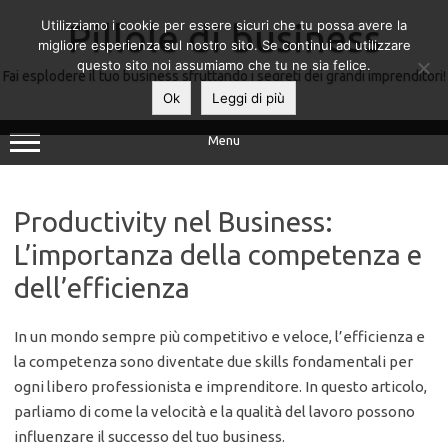
Utilizziamo i cookie per essere sicuri che tu possa avere la
Pillole di business
migliore esperienza sul nostro sito. Se continui ad utilizzare
questo sito noi assumiamo che tu ne sia felice.
Fai esplodere il tuo business sfruttando i segreti dei grandi imprenditori!
Ok
Leggi di più
Menu
Productivity nel Business:
L’importanza della competenza e
dell’efficienza
In un mondo sempre più competitivo e veloce, l’efficienza e
la competenza sono diventate due skills fondamentali per
ogni libero professionista e imprenditore. In questo articolo,
parliamo di come la velocità e la qualità del lavoro possono
influenzare il successo del tuo business.