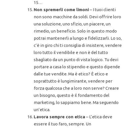
15…
Non spremerli come limoni
– I tuoi clienti
non sono macchine da soldi. Devi offrire loro
una soluzione, uno sfizio, un piacere, un
rimedio, un beneficio. Solo in questo modo
potrai mantenerli a lungo e fidelizzarli. Lo so,
c’è in giro chi ti consiglia di insistere, vendere
loro tutto il vendibile e non è del tutto
sbagliato da un punto di vista logico. Tu devi
portare a casa lo stipendio e questo dipende
dalle tue vendite. Ma è etico? È etico e
soprattutto è lungimirante, vendere per
forza qualcosa che a loro non serve? Creare
un bisogno, questo è il fondamento del
marketing, lo sappiamo bene. Ma seguendo
un’etica.
Lavora sempre con etica
– L’etica deve
essere il tuo faro, sempre. Un