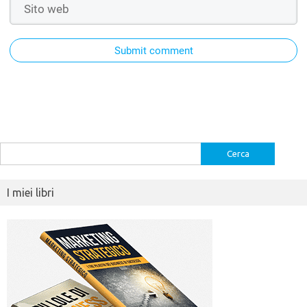
Submit comment
Ricerca
per:
I miei libri