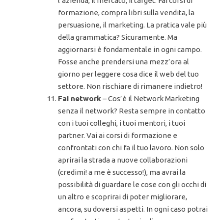
l’azienda, il mercato, il target. Fai corsi di
formazione, compra libri sulla vendita, la
persuasione, il marketing. La pratica vale più
della grammatica? Sicuramente. Ma
aggiornarsi è fondamentale in ogni campo.
Fosse anche prendersi una mezz’ora al
giorno per leggere cosa dice il web del tuo
settore. Non rischiare di rimanere indietro!
Fai network
– Cos’è il Network Marketing
senza il network? Resta sempre in contatto
con i tuoi colleghi, i tuoi mentori, i tuoi
partner. Vai ai corsi di formazione e
confrontati con chi fa il tuo lavoro. Non solo
aprirai la strada a nuove collaborazioni
(credimi! a me è successo!), ma avrai la
possibilità di guardare le cose con gli occhi di
un altro e scoprirai di poter migliorare,
ancora, su doversi aspetti. In ogni caso potrai