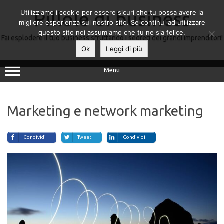
Utilizziamo i cookie per essere sicuri che tu possa avere la
Pillole di business
migliore esperienza sul nostro sito. Se continui ad utilizzare
questo sito noi assumiamo che tu ne sia felice.
Fai esplodere il tuo business sfruttando i segreti dei grandi imprenditori!
Ok
Leggi di più
Menu
Marketing e network marketing
Condividi
Tweet
Condividi