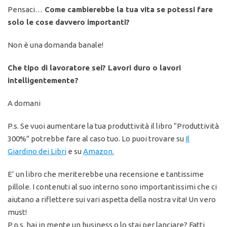
Pensaci…
Come cambierebbe la tua vita se potessi fare
solo le cose davvero importanti?
Non è una domanda banale!
Che tipo di lavoratore sei? Lavori duro o lavori
intelligentemente?
A domani
P.s. Se vuoi aumentare la tua produttività il libro “Produttività
300%” potrebbe fare al caso tuo. Lo puoi trovare su
Il
Giardino dei Libri
e su
Amazon.
E’ un libro che meriterebbe una recensione e tantissime
pillole. I contenuti al suo interno sono importantissimi che ci
aiutano a riflettere sui vari aspetta della nostra vita! Un vero
must!
P.p.s. hai in mente un business o lo stai per lanciare? Fatti