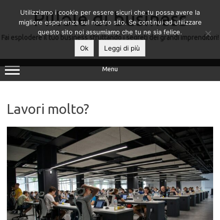
Utilizziamo i cookie per essere sicuri che tu possa avere la
Pillole di business
migliore esperienza sul nostro sito. Se continui ad utilizzare
questo sito noi assumiamo che tu ne sia felice.
Fai esplodere il tuo business sfruttando i segreti dei grandi imprenditori!
Ok
Leggi di più
Menu
Lavori molto?