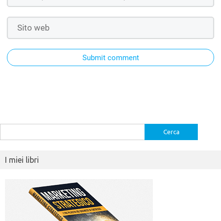
Submit comment
Ricerca
per:
I miei libri