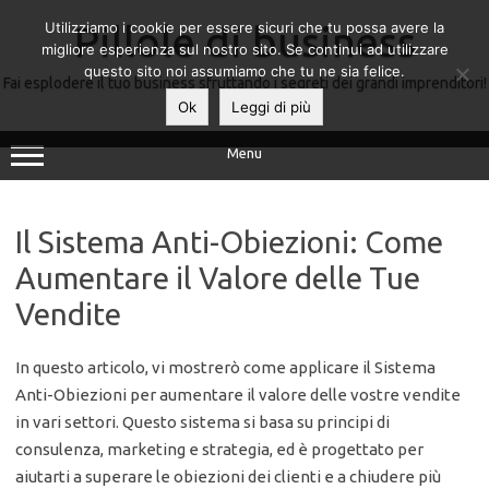
Utilizziamo i cookie per essere sicuri che tu possa avere la
Pillole di business
migliore esperienza sul nostro sito. Se continui ad utilizzare
questo sito noi assumiamo che tu ne sia felice.
Fai esplodere il tuo business sfruttando i segreti dei grandi imprenditori!
Ok
Leggi di più
Menu
Il Sistema Anti-Obiezioni: Come
Aumentare il Valore delle Tue
Vendite
In questo articolo, vi mostrerò come applicare il Sistema
Anti-Obiezioni per aumentare il valore delle vostre vendite
in vari settori. Questo sistema si basa su principi di
consulenza, marketing e strategia, ed è progettato per
aiutarti a superare le obiezioni dei clienti e a chiudere più