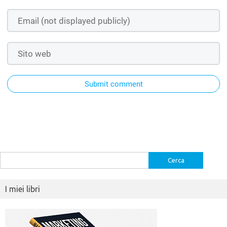
Submit comment
Ricerca
per:
I miei libri