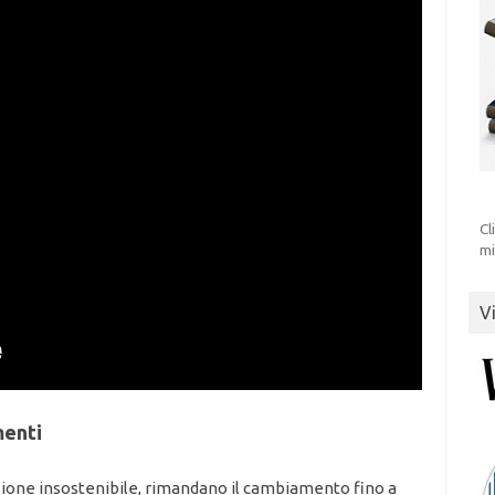
Cl
mi
V
menti
azione insostenibile, rimandano il cambiamento fino a