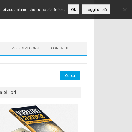
o noi assumiamo che tu ne sia felice.
Ok
Leggi di più
O
ACCEDI AI CORSI
CONTATTI
rca
miei libri