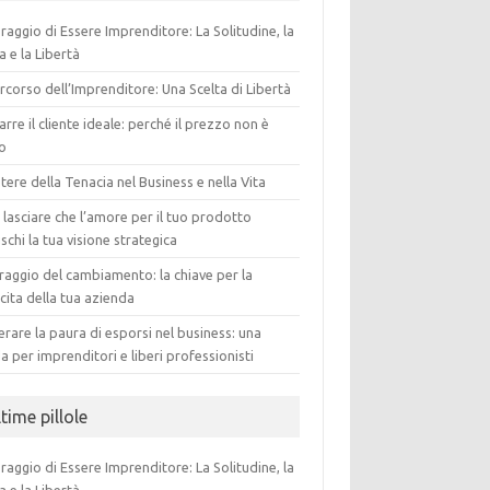
oraggio di Essere Imprenditore: La Solitudine, la
a e la Libertà
ercorso dell’Imprenditore: Una Scelta di Libertà
arre il cliente ideale: perché il prezzo non è
to
otere della Tenacia nel Business e nella Vita
lasciare che l’amore per il tuo prodotto
schi la tua visione strategica
oraggio del cambiamento: la chiave per la
cita della tua azienda
rare la paura di esporsi nel business: una
a per imprenditori e liberi professionisti
time pillole
oraggio di Essere Imprenditore: La Solitudine, la