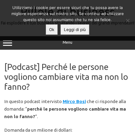
Utilizziamo i cookie per essere sicuri che tu possa avere la
Pillole di business
migliore esperienza sul nostro sito. Se continui ad utilizzare
questo sito noi assumiamo che tu ne sia felice.
Fai esplodere il tuo business sfruttando i segreti dei grandi imprenditori!
Ok
Leggi di più
Menu
[Podcast] Perché le persone
vogliono cambiare vita ma non lo
fanno?
In questo podcast intervisto
Mirco Bosi
che ci risponde alla
domanda: “
perché le persone vogliono cambiare vita ma
non lo fanno?
“.
Domanda da un milione di dollari: