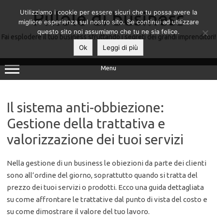
Utilizziamo i cookie per essere sicuri che tu possa avere la
Pillole di business
migliore esperienza sul nostro sito. Se continui ad utilizzare
questo sito noi assumiamo che tu ne sia felice.
Fai esplodere il tuo business sfruttando i segreti dei grandi imprenditori!
Ok
Leggi di più
Menu
Il sistema anti-obbiezione:
Gestione della trattativa e
valorizzazione dei tuoi servizi
Nella gestione di un business le obiezioni da parte dei clienti
sono all’ordine del giorno, soprattutto quando si tratta del
prezzo dei tuoi servizi o prodotti. Ecco una guida dettagliata
su come affrontare le trattative dal punto di vista del costo e
su come dimostrare il valore del tuo lavoro.